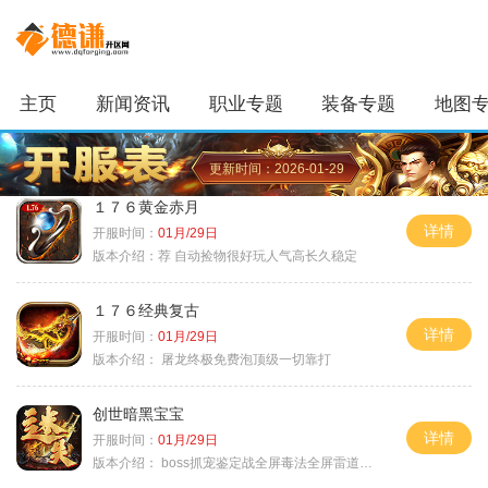
主页
新闻资讯
职业专题
装备专题
地图
更新时间：2026-01-29
１７６黄金赤月
详情
开服时间：
01月/29日
版本介绍：
荐 自动捡物很好玩人气高长久稳定
１７６经典复古
详情
开服时间：
01月/29日
版本介绍：
屠龙终极免费泡顶级一切靠打
创世暗黑宝宝
详情
开服时间：
01月/29日
版本介绍：
boss抓宠鉴定战全屏毒法全屏雷道全屏狗