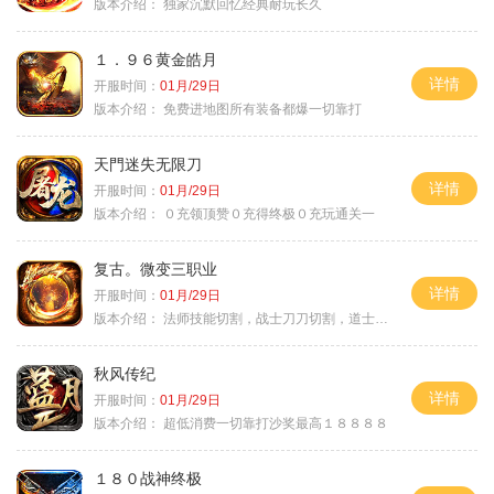
版本介绍：
独家沉默回忆经典耐玩长久
１．９６黄金皓月
详情
开服时间：
01月/29日
版本介绍：
免费进地图所有装备都爆一切靠打
天門迷失无限刀
详情
开服时间：
01月/29日
版本介绍：
０充领顶赞０充得终极０充玩通关一
复古。微变三职业
详情
开服时间：
01月/29日
版本介绍：
法师技能切割，战士刀刀切割，道士宠物秒怪
秋风传纪
详情
开服时间：
01月/29日
版本介绍：
超低消费一切靠打沙奖最高１８８８８
１８０战神终极