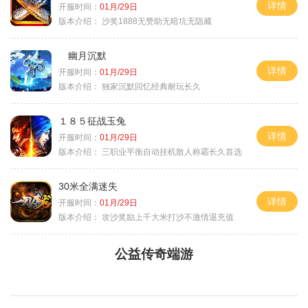
详情
开服时间：
01月/29日
版本介绍：
沙奖1888无赞助无暗坑无隐藏
幽月沉默
详情
开服时间：
01月/29日
版本介绍：
独家沉默回忆经典耐玩长久
１８５征战玉兔
详情
开服时间：
01月/29日
版本介绍：
三职业平衡自动挂机散人称霸长久首选
30米全满迷失
详情
开服时间：
01月/29日
版本介绍：
攻沙奖励上千大米打沙不激情退充值
公益传奇端游