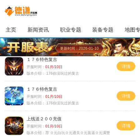
主页
新闻资讯
职业专题
装备专题
地图
更新时间：2026-01-10
１７６特色复古
详情
开服时间：
01月/10日
版本介绍：
176你没玩过的复古
１７６特色复古
详情
开服时间：
01月/10日
版本介绍：
176你没玩过的复古
上线送２００充值
详情
开服时间：
01月/10日
版本介绍：
荐 ０元白玩０元通关０元装逼０元满赞