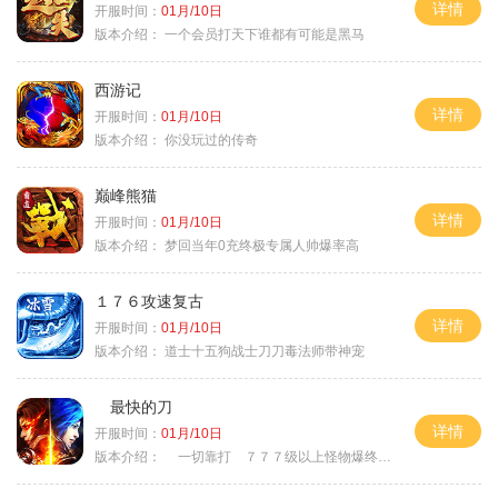
详情
开服时间：
01月/10日
版本介绍：
一个会员打天下谁都有可能是黑马
西游记
详情
开服时间：
01月/10日
版本介绍：
你没玩过的传奇
巅峰熊猫
详情
开服时间：
01月/10日
版本介绍：
梦回当年0充终极专属人帅爆率高
１７６攻速复古
详情
开服时间：
01月/10日
版本介绍：
道士十五狗战士刀刀毒法师带神宠
最快的刀
详情
开服时间：
01月/10日
版本介绍：
一切靠打 ７７７级以上怪物爆终极