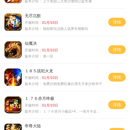
版本介绍：
上千奖励三天拿沙激情公益专属
无尽沉默
详情
开服时间：
01月/10日
版本介绍：
独创新玩法散人追梦长期耐玩
仙魔决
详情
开服时间：
01月/10日
版本介绍：
第一区
１８５战犯火龙
详情
开服时间：
01月/10日
版本介绍：
免费沙捐免费狂暴白漂天天拿沙抢华子
１.７６赤月终极
详情
开服时间：
01月/10日
版本介绍：
１.７６赤月小极品+4，一张月卡走天涯b
帝尊大陆