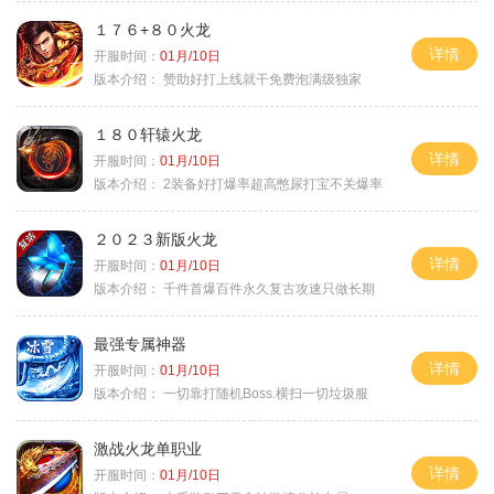
１７６+８０火龙
详情
开服时间：
01月/10日
版本介绍：
赞助好打上线就干免费泡满级独家
１８０轩辕火龙
详情
开服时间：
01月/10日
版本介绍：
2装备好打爆率超高憋尿打宝不关爆率
２０２３新版火龙
详情
开服时间：
01月/10日
版本介绍：
千件首爆百件永久复古攻速只做长期
最强专属神器
详情
开服时间：
01月/10日
版本介绍：
一切靠打随机Boss.横扫一切垃圾服
激战火龙单职业
详情
开服时间：
01月/10日