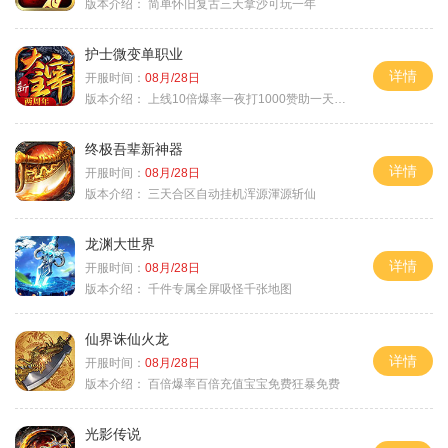
版本介绍：
简单怀旧复古三天拿沙可玩一年
护士微变单职业
详情
开服时间：
08月/28日
版本介绍：
上线10倍爆率一夜打1000赞助一天毕业
终极吾辈新神器
详情
开服时间：
08月/28日
版本介绍：
三天合区自动挂机浑源渾源斩仙
龙渊大世界
详情
开服时间：
08月/28日
版本介绍：
千件专属全屏吸怪千张地图
仙界诛仙火龙
详情
开服时间：
08月/28日
版本介绍：
百倍爆率百倍充值宝宝免费狂暴免费
光影传说