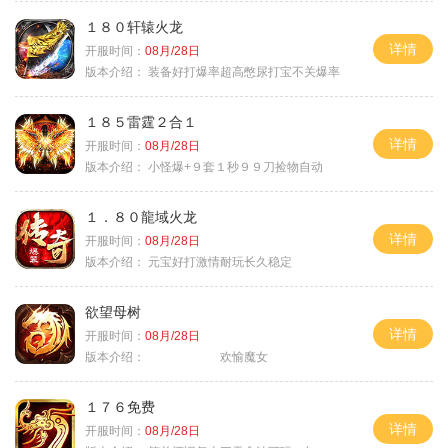
１８０轩辕火龙
详情
开服时间：
08月/28日
版本介绍：
装备好打爆率超高憋尿打宝不关爆率
１８５雷霆２合１
详情
开服时间：
08月/28日
版本介绍：
小怪爆+９套１秒９９刀捡物自动
１．８０龍域火龙
详情
开服时间：
08月/28日
版本介绍：
元宝好打激情耐玩长久稳定
欲望母树
详情
开服时间：
08月/28日
版本介绍：
欢愉魔女
１７６免费
详情
开服时间：
08月/28日