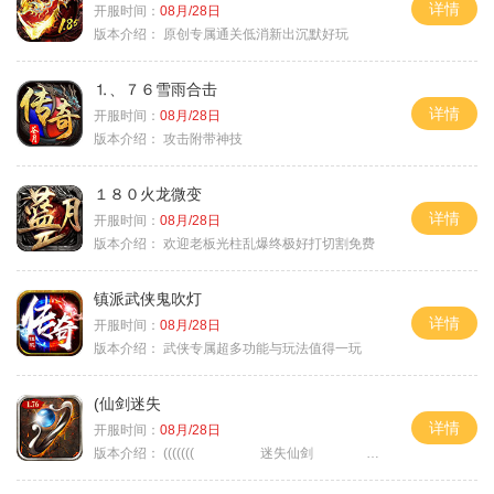
详情
开服时间：
08月/28日
版本介绍：
原创专属通关低消新出沉默好玩
⒈、７６雪雨合击
详情
开服时间：
08月/28日
版本介绍：
攻击附带神技
１８０火龙微变
详情
开服时间：
08月/28日
版本介绍：
欢迎老板光柱乱爆终极好打切割免费
镇派武侠鬼吹灯
详情
开服时间：
08月/28日
版本介绍：
武侠专属超多功能与玩法值得一玩
(仙剑迷失
详情
开服时间：
08月/28日
版本介绍：
((((((( 迷失仙剑 )))))