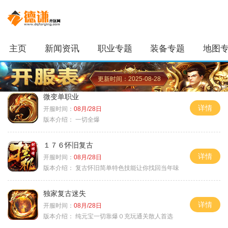
主页
新闻资讯
职业专题
装备专题
地图
更新时间：2025-08-28
微变单职业
详情
开服时间：
08月/28日
版本介绍：
一切全爆
１７６怀旧复古
详情
开服时间：
08月/28日
版本介绍：
复古怀旧简单特色技能让你找回当年味
独家复古迷失
详情
开服时间：
08月/28日
版本介绍：
纯元宝一切靠爆０充玩通关散人首选